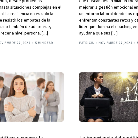
senta, desde problemas
que buscan desarrollar un lider
hasta situaciones complejas en el
mejorar la gestión emocional e
l. La resiliencia no es solo la
un entorno laboral donde los e
 resistir los embates de la
enfrentan constantes retos y c
 sino también de adaptarse,
líder que domina el coaching e
recer a nivel personal […]
ayudar a que sus […]
OVIEMBRE 27, 2024
5 MIN READ
PATRICIA
NOVIEMBRE 27, 2024
ificar y superar la
La importancia del equilib