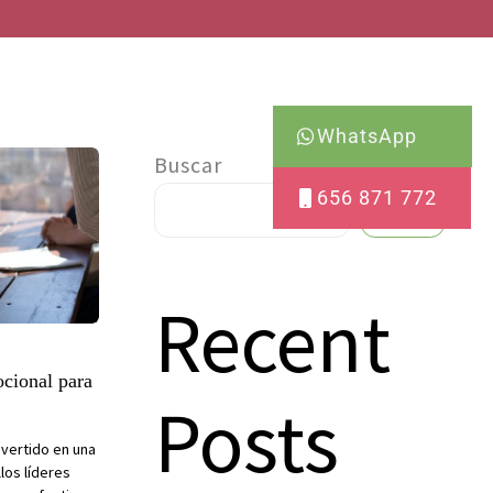
WhatsApp
Buscar
656 871 772
Buscar
Recent
ocional para
Posts
nvertido en una
los líderes