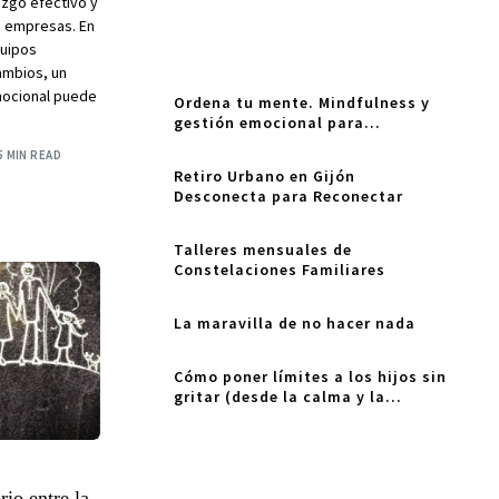
azgo efectivo y
n empresas. En
quipos
ambios, un
mocional puede
Ordena tu mente. Mindfulness y
gestión emocional para
adolescentes
5 MIN READ
Retiro Urbano en Gijón
Desconecta para Reconectar
Talleres mensuales de
Constelaciones Familiares
La maravilla de no hacer nada
Cómo poner límites a los hijos sin
gritar (desde la calma y la
coherencia)
rio entre la