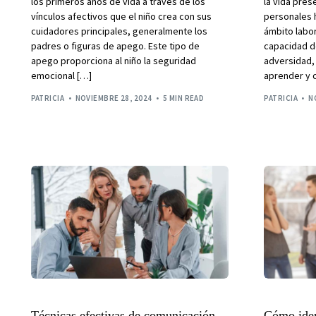
los primeros años de vida a través de los
la vida pre
vínculos afectivos que el niño crea con sus
personales 
cuidadores principales, generalmente los
ámbito labora
padres o figuras de apego. Este tipo de
capacidad de
apego proporciona al niño la seguridad
adversidad,
emocional […]
aprender y c
PATRICIA
NOVIEMBRE 28, 2024
5 MIN READ
PATRICIA
N
Técnicas efectivas de comunicación
Cómo ident