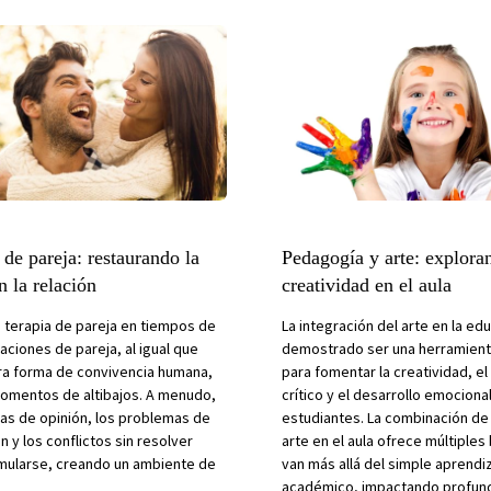
 de pareja: restaurando la
Pedagogía y arte: explora
n la relación
creatividad en el aula
la terapia de pareja en tiempos de
La integración del arte en la ed
elaciones de pareja, al igual que
demostrado ser una herramien
tra forma de convivencia humana,
para fomentar la creatividad, e
omentos de altibajos. A menudo,
crítico y el desarrollo emociona
ias de opinión, los problemas de
estudiantes. La combinación d
 y los conflictos sin resolver
arte en el aula ofrece múltiples
ularse, creando un ambiente de
van más allá del simple aprendi
académico, impactando profun