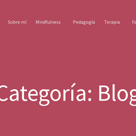
Sobre mí
Mindfulness
Pedagogía
Terapia
F
Mindfulness para Bachillerato
Terapia para muje
Cí
Terapia para adult
Categoría:
Blo
Terapia estrés Gij
Terapia somática 