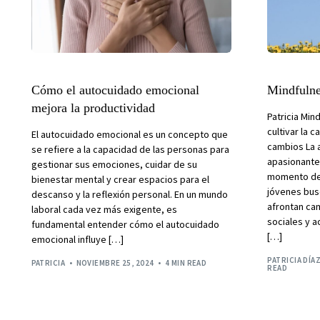
Cómo el autocuidado emocional
Mindfulne
mejora la productividad
Patricia Min
cultivar la 
El autocuidado emocional es un concepto que
cambios La 
se refiere a la capacidad de las personas para
apasionante
gestionar sus emociones, cuidar de su
momento de 
bienestar mental y crear espacios para el
jóvenes bus
descanso y la reflexión personal. En un mundo
afrontan ca
laboral cada vez más exigente, es
sociales y a
fundamental entender cómo el autocuidado
[…]
emocional influye […]
PATRICIA DÍA
PATRICIA
NOVIEMBRE 25, 2024
4 MIN READ
READ