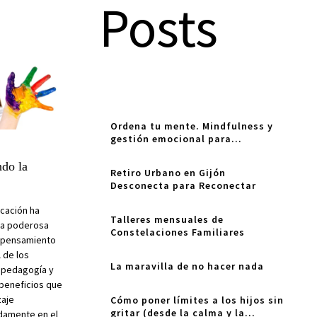
Posts
Ordena tu mente. Mindfulness y
gestión emocional para
adolescentes
ndo la
Retiro Urbano en Gijón
Desconecta para Reconectar
ucación ha
Talleres mensuales de
ta poderosa
Constelaciones Familiares
l pensamiento
l de los
La maravilla de no hacer nada
e pedagogía y
 beneficios que
zaje
Cómo poner límites a los hijos sin
gritar (desde la calma y la
damente en el