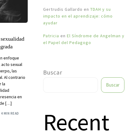
Gertrudis Gallardo
en
TDAH y su
impacto en el aprendizaje: cómo
ayudar
Patricia
en
El Síndrome de Angelman y
 sexualidad
el Papel del Pedagogo
agrada
 un enfoque
 acto sexual
erpo, las
Buscar
l. Al contrario
 la
Buscar
alidad
presencia en
 de […]
Recent
4 MIN READ