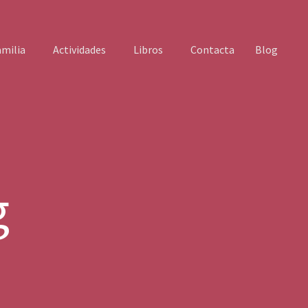
amilia
Actividades
Libros
Contacta
Blog
res
rculo de Mujeres
Talleres & Eventos
Recursos
Círculo de Muje
os Gijón
g
ón
Gijón