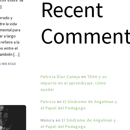
Recent
l
erado y
tre la vida
Comment
amental para
r a largo
 refiere a la
po entre el
 también […]
5 MIN READ
Patricia Díaz-Caneja
en
TDAH y su
impacto en el aprendizaje: cómo
ayudar
Patricia
en
El Síndrome de Angelman y
el Papel del Pedagogo
Mónica
en
El Síndrome de Angelman y
el Papel del Pedagogo