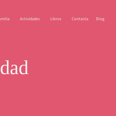
amilia
Actividades
Libros
Contacta
Blog
res
rculo de Mujeres
Talleres & Eventos
Recursos
Círculo de Muje
idad
os Gijón
ón
Gijón