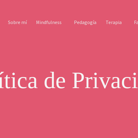
Sobre mí
Mindfulness
Pedagogía
Terapia
F
Mindfulness para Bachillerato
Terapia para muje
Cí
ítica de Privac
Terapia para adult
Terapia estrés Gij
Terapia somática 