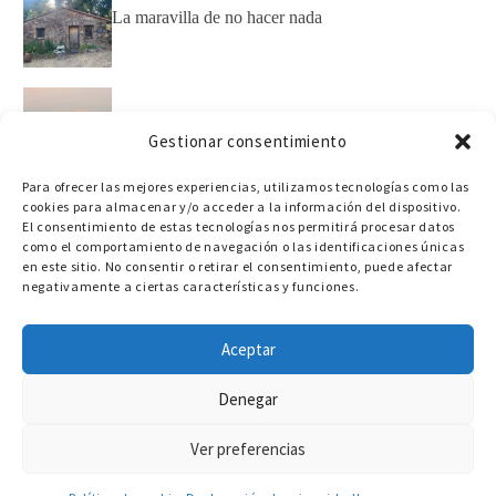
La maravilla de no hacer nada
Cómo poner límites a los hijos sin gritar (desde la
Gestionar consentimiento
calma y la coherencia)
Para ofrecer las mejores experiencias, utilizamos tecnologías como las
cookies para almacenar y/o acceder a la información del dispositivo.
El consentimiento de estas tecnologías nos permitirá procesar datos
como el comportamiento de navegación o las identificaciones únicas
en este sitio. No consentir o retirar el consentimiento, puede afectar
© 2026
Diseño web Asturias
|
negativamente a ciertas características y funciones.
EGOS group
Aviso legal
Política de privacidad
Política de cookies
Aceptar
Declaración de accesibilidad
Denegar
Ver preferencias
656 871 772